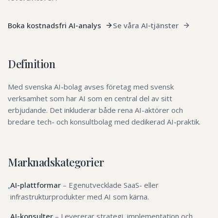
Boka kostnadsfri AI-analys
Se våra AI-tjänster
Definition
Med svenska AI-bolag avses företag med svensk
verksamhet som har AI som en central del av sitt
erbjudande. Det inkluderar både rena AI-aktörer och
bredare tech- och konsultbolag med dedikerad AI-praktik.
Marknadskategorier
AI-plattformar
–
Egenutvecklade SaaS- eller
•
infrastrukturprodukter med AI som kärna.
AI-konsulter
–
Levererar strategi, implementation och