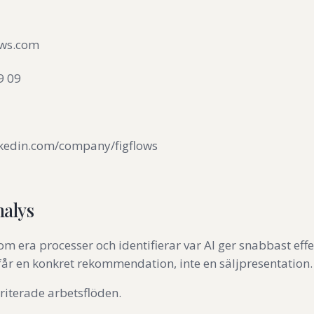
ows.com
9 09
inkedin.com/company/figflows
nalys
om era processer och identifierar var AI ger snabbast effe
 får en konkret rekommendation, inte en säljpresentation.
iterade arbetsflöden.