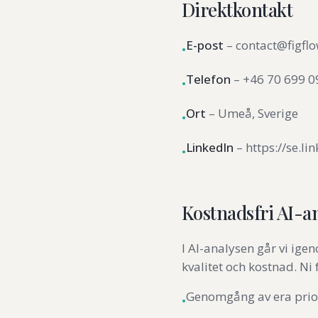
Direktkontakt
E-post
–
contact@figfl
•
Telefon
–
+46 70 699 0
•
Ort
–
Umeå, Sverige
•
LinkedIn
–
https://se.l
•
Kostnadsfri AI-a
I AI-analysen går vi igen
kvalitet och kostnad. Ni
Genomgång av era prior
•